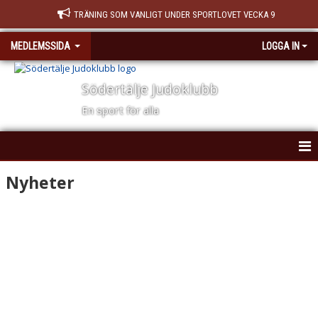
TRÄNING SOM VANLIGT UNDER SPORTLOVET VECKA 9
MEDLEMSSIDA
LOGGA IN
Södertälje Judoklubb
En sport för alla
HEM
Nyheter
NYHETER