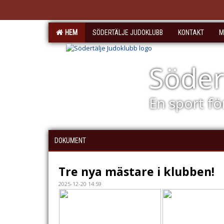
HEM
SÖDERTÄLJE JUDOKLUBB
KONTAKT
M
Söder
En sport för
DOKUMENT
Tre nya mästare i klubben!
2025-12-20 14:59