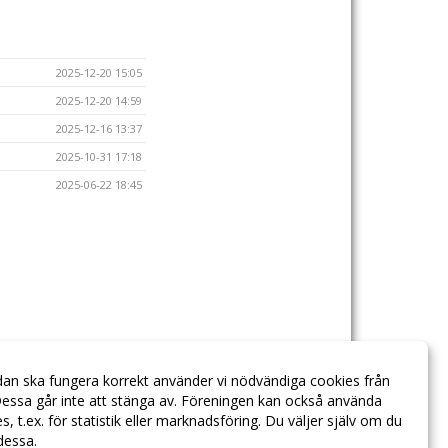
2025-12-20 15:05
2025-12-20 14:59
2025-12-16 13:37
2025-10-31 17:18
2025-06-22 18:45
dan ska fungera korrekt använder vi nödvändiga cookies från
essa går inte att stänga av. Föreningen kan också använda
ies, t.ex. för statistik eller marknadsföring. Du väljer själv om du
 dessa.