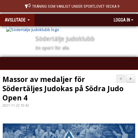
TRÄNING SOM VANLIGT UNDER SPORTLOVET VECKA 9
AVSLUTADE
LOGGA IN
Södertälje Judoklubb
En sport för alla
Massor av medaljer för
<
>
Södertäljes Judokas på Södra Judo
Open 4
2021-11-22 10:42