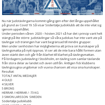
Nu när Judotävlingarna kommit igång igen efter det långa uppehållet
på grund av Covid 19. Så visar Södertälje Judoklubb att de inte vilat sig
igenom uppehållet.
Under perioden våren 2020 – hösten 2021 så har det i princip varit helt
stängt på lite större judotävlingar så våra judokas har inte varit ute på
tävlingar och träningen har varit begränsad till mindre grupper.
Men under senhösten har möjligheterna att pröva sin kunskaper på
tävlingsmatta på nytt öppnas. Vi ser att de inte bara hållit formen utan
även stärkt den och går från klarhet till klarhet på tävlingsmattan.
På lördagens Judotävling I Stockholm, en tävling som samlar tävlande
från stora delar av landet och även utifrån. Äntligen fick klubbens
tävlingssugna ungdomar och vuxna chansen att visa sina kunskaper.
Resultat:
TOTALT ANTAL MEDALJER
4 GULD
4 SILVER
5 BRONS
HERRAR / HERRAR / -73 KG
3 SIMON LARSSON SWEDEN
Södertälje Judoklubb